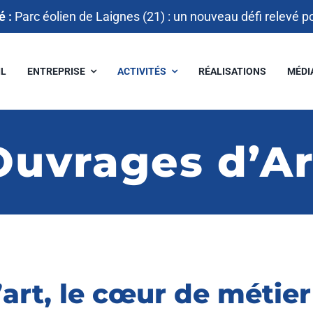
é :
Parc éolien de Laignes (21) : un nouveau défi relevé p
IL
ENTREPRISE
ACTIVITÉS
RÉALISATIONS
MÉDI
Ouvrages d’Ar
art, le cœur de métier 