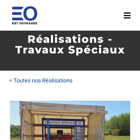
Passer
au
Togg
contenu
Navi
Réalisations -
ACCUEIL
Travaux Spéciaux
ENTREPRISE
ACTIVITÉS
< Toutes nos Réalisations
RÉALISATIONS
MÉDIATHÈQUE
ACTUALITÉS