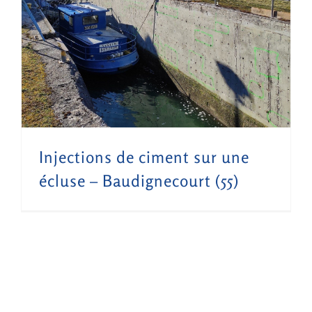
Injections de ciment sur une écluse – Baudignecourt (55)
Injections de ciment sur une
écluse – Baudignecourt (55)