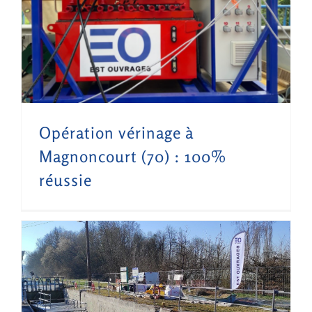
Opération vérinage à Magnoncourt (70) : 100% réussie
Opération vérinage à
Magnoncourt (70) : 100%
réussie