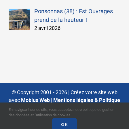
Ponsonnas (38) : Est Ouvrages
prend de la hauteur !
2 avril 2026
© Copyright 2001 -
2026 |
Créez votre site web
avec
Mobius Web
|
Mentions légales & Politique
de Confidentialité
| Tous droits réservés
En naviguant sur ce site, vous acceptez notre politique de gestion
des données et l'utilisation de cookies.
OK
Facebook
LinkedIn