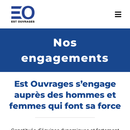
Passer
au
Togg
contenu
Navi
ACCUEIL
Nos
ENTREPRISE
engagements
ACTIVITÉS
Est Ouvrages s’engage
RÉALISATIONS
auprès des hommes et
MÉDIATHÈQUE
femmes qui font sa force
ACTUALITÉS