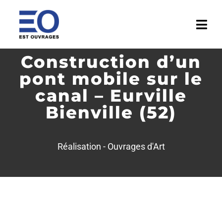
Passer
au
Togg
contenu
Navi
Construction d’un
ACCUEIL
pont mobile sur le
ENTREPRISE
canal – Eurville
Bienville (52)
ACTIVITÉS
RÉALISATIONS
Réalisation -
Ouvrages d'Art
MÉDIATHÈQUE
ACTUALITÉS