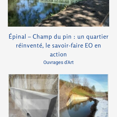
Épinal – Champ du pin : un quartier
réinventé, le savoir-faire EO en
action
Ouvrages d'Art
Chantier de réparation des buses à Sainte Marguerite (88)