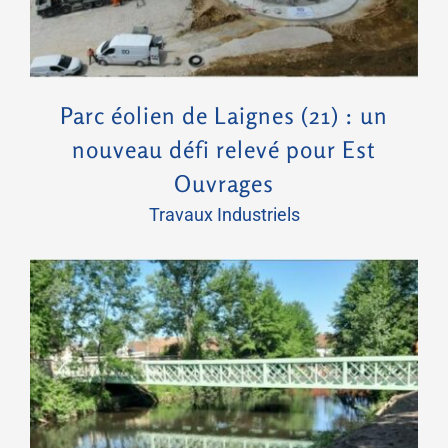
Parc éolien de Laignes (21) : un
nouveau défi relevé pour Est
Ouvrages
Travaux Industriels
Épinal – Champ du pin : un quartier réinventé, le savoir-faire EO en action