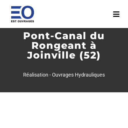
Passer
au
Togg
contenu
Navi
Pont-Canal du
ACCUEIL
Rongeant à
ENTREPRISE
Joinville (52)
ACTIVITÉS
Réalisation -
Ouvrages Hydrauliques
RÉALISATIONS
MÉDIATHÈQUE
ACTUALITÉS