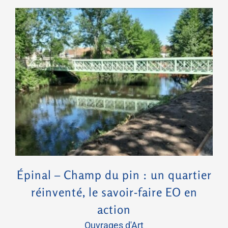
Épinal – Champ du pin : un quartier réinventé, le savoir-faire EO en action
Épinal – Champ du pin : un quartier
réinventé, le savoir-faire EO en
action
Ouvrages d'Art