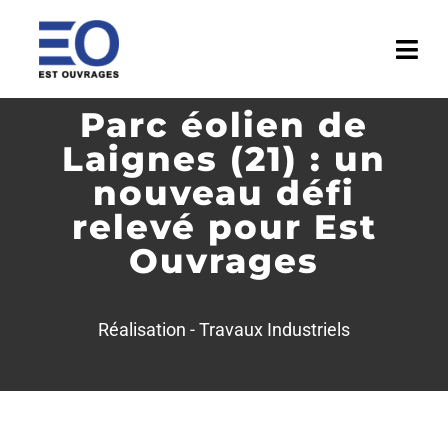
Passer
au
Togg
contenu
Navi
Parc éolien de
ACCUEIL
Laignes (21) : un
ENTREPRISE
nouveau défi
relevé pour Est
ACTIVITÉS
Ouvrages
RÉALISATIONS
Réalisation -
Travaux Industriels
MÉDIATHÈQUE
ACTUALITÉS