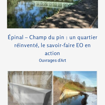
Épinal – Champ du pin : un quartier
réinventé, le savoir-faire EO en
action
Ouvrages d'Art
Chantier de réparation des buses à Sainte Marguerite (88)