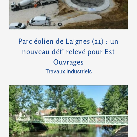
Parc éolien de Laignes (21) : un
nouveau défi relevé pour Est
Ouvrages
Travaux Industriels
Épinal – Champ du pin : un quartier réinventé, le savoir-faire EO en action