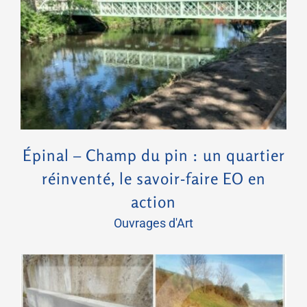
Épinal – Champ du pin : un quartier réinventé, le savoir-faire EO en action
Épinal – Champ du pin : un quartier
réinventé, le savoir-faire EO en
action
Ouvrages d'Art