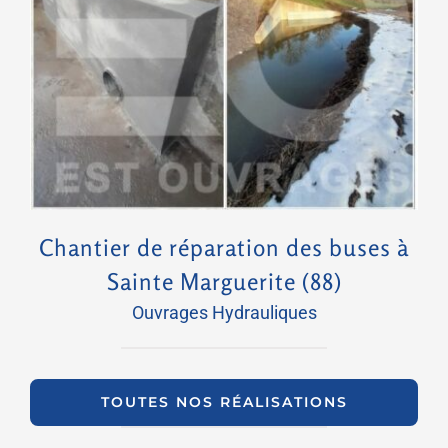
Chantier de réparation des buses à Sainte Marguerite (88)
Chantier de réparation des buses à
Sainte Marguerite (88)
Ouvrages Hydrauliques
TOUTES NOS RÉALISATIONS