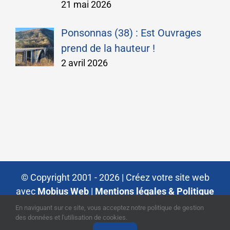
21 mai 2026
Ponsonnas (38) : Est Ouvrages
prend de la hauteur !
2 avril 2026
© Copyright 2001 -
2026 |
Créez votre site web
avec
Mobius Web
|
Mentions légales & Politique
de Confidentialité
| Tous droits réservés
En naviguant sur ce site, vous acceptez notre politique de gestion
des données et l'utilisation de cookies.