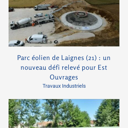
Parc éolien de Laignes (21) : un nouveau défi relevé pour Est Ouvrages
Parc éolien de Laignes (21) : un
nouveau défi relevé pour Est
Ouvrages
Travaux Industriels