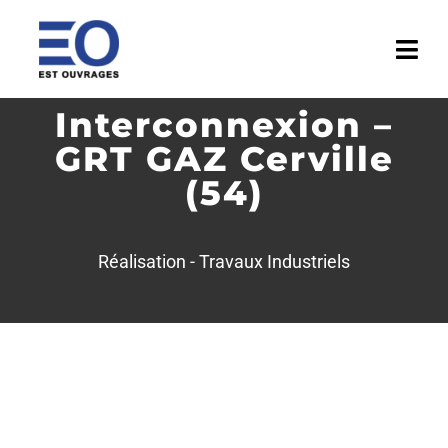
Passer
au
Togg
contenu
Navi
Interconnexion –
ACCUEIL
GRT GAZ Cerville
ENTREPRISE
(54)
ACTIVITÉS
Réalisation -
Travaux Industriels
RÉALISATIONS
MÉDIATHÈQUE
ACTUALITÉS