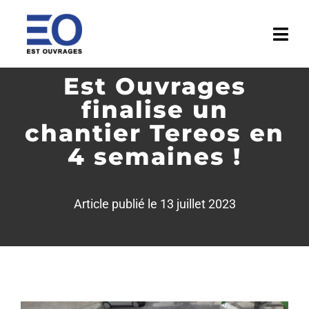
Passer
au
Togg
contenu
Navi
Est Ouvrages
ACCUEIL
finalise un
ENTREPRISE
chantier Tereos en
4 semaines !
ACTIVITÉS
RÉALISATIONS
Article publié le 13 juillet 2023
MÉDIATHÈQUE
ACTUALITÉS