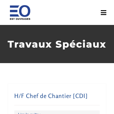
Passer
au
Togg
contenu
Navi
ACCUEIL
Travaux Spéciaux
ENTREPRISE
ACTIVITÉS
RÉALISATIONS
MÉDIATHÈQUE
H/F Chef de Chantier [CDI]
ACTUALITÉS