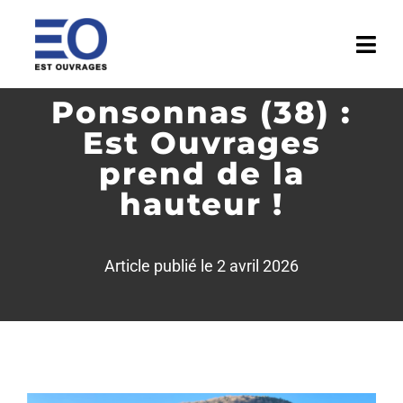
Passer
au
Togg
contenu
Navi
Ponsonnas (38) :
ACCUEIL
Est Ouvrages
ENTREPRISE
prend de la
hauteur !
ACTIVITÉS
RÉALISATIONS
Article publié le 2 avril 2026
MÉDIATHÈQUE
ACTUALITÉS