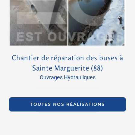
Chantier de réparation des buses à Sainte Marguerite (88)
Chantier de réparation des buses à
Sainte Marguerite (88)
Ouvrages Hydrauliques
TOUTES NOS RÉALISATIONS