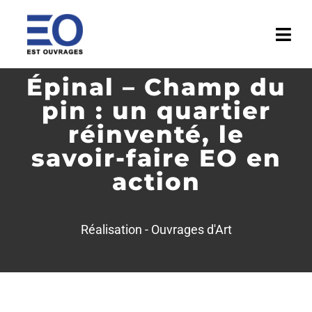
Passer
au
Togg
contenu
Navi
Épinal – Champ du
ACCUEIL
pin : un quartier
ENTREPRISE
réinventé, le
savoir-faire EO en
ACTIVITÉS
action
RÉALISATIONS
Réalisation -
Ouvrages d'Art
MÉDIATHÈQUE
ACTUALITÉS