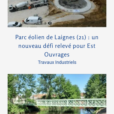
Parc éolien de Laignes (21) : un
nouveau défi relevé pour Est
Ouvrages
Travaux Industriels
Épinal – Champ du pin : un quartier réinventé, le savoir-faire EO en action